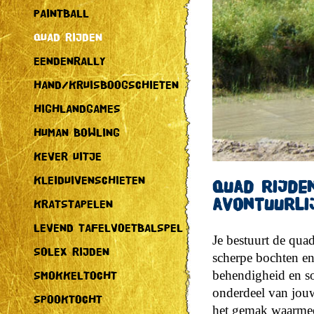
PAINTBALL
QUAD RIJDEN
EENDENRALLY
HAND/KRUISBOOGSCHIETEN
HIGHLANDGAMES
HUMAN BOWLING
KEVER UITJE
KLEIDUIVENSCHIETEN
Quad rijden
avontuurli
KRATSTAPELEN
LEVEND TAFELVOETBALSPEL
Je bestuurt de qua
SOLEX RIJDEN
scherpe bochten en 
behendigheid en sou
SMOKKELTOCHT
onderdeel van jouw 
SPOOKTOCHT
het gemak waarmee d