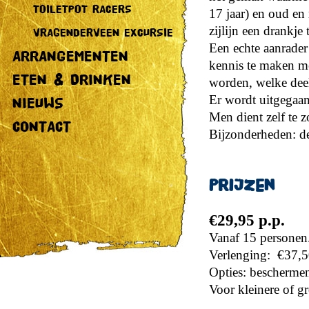
TOILETPOT RACERS
17 jaar) en oud en
zijlijn een drankje 
VRAGENDERVEEN EXCURSIE
Een echte aanrader
ARRANGEMENTEN
kennis te maken me
ETEN & DRINKEN
worden, welke dee
Er wordt uitgegaan
NIEUWS
Men dient zelf te 
CONTACT
Bijzonderheden: dez
Prijzen
€29,95 p.p.
Vanaf 15 personen.
Verlenging: €37,50
Opties: beschermen
Voor kleinere of gr