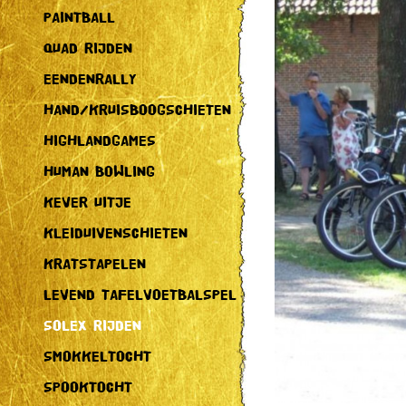
PAINTBALL
QUAD RIJDEN
EENDENRALLY
HAND/KRUISBOOGSCHIETEN
HIGHLANDGAMES
HUMAN BOWLING
KEVER UITJE
KLEIDUIVENSCHIETEN
KRATSTAPELEN
LEVEND TAFELVOETBALSPEL
SOLEX RIJDEN
SMOKKELTOCHT
SPOOKTOCHT